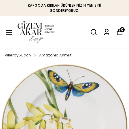
KARGODA KIRILAN ÜRÜNLERINIZIN YENISINI
GÖNDERIYORUZ.
0
Villeroy&Boch
Amazonia Anmut