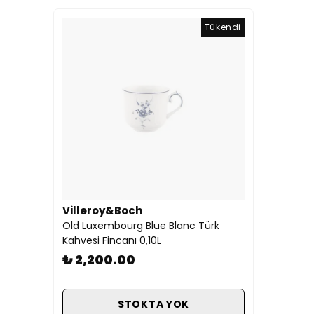
Tükendi
Villeroy&Boch
Old Luxembourg Blue Blanc Türk
Kahvesi Fincanı 0,10L
₺ 2,200.00
STOKTA YOK