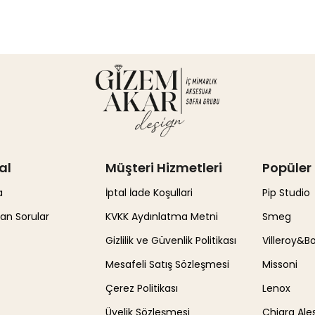
al
Müşteri Hizmetleri
Popüler 
a
İptal İade Koşullari
Pip Studio
lan Sorular
KVKK Aydınlatma Metni
Smeg
Gizlilik ve Güvenlik Politikası
Villeroy&B
Mesafeli Satış Sözleşmesi
Missoni
Çerez Politikası
Lenox
Üyelik Sözleşmesi
Chiara Ales