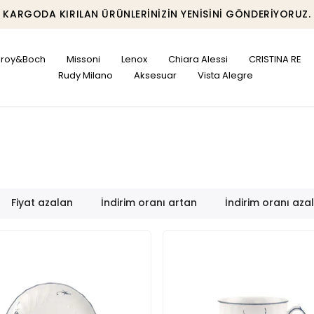
KARGODA KIRILAN ÜRÜNLERINIZIN YENISINI GÖNDERIYORUZ.
leroy&Boch
Missoni
Lenox
Chiara Alessi
CRISTINA RE
Rudy Milano
Aksesuar
Vista Alegre
Fiyat azalan
İndirim oranı artan
İndirim oranı aza