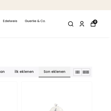
Edelweis
Guerlie & Co.
0
lan
İlk eklenen
Son eklenen