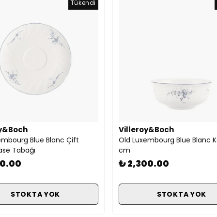
Tükendi
oy&Boch
Villeroy&Boch
embourg Blue Blanc Çift
Old Luxembourg Blue Blanc K
Kase Tabağı
cm
00.00
₺ 2,300.00
STOKTA YOK
STOKTA YOK