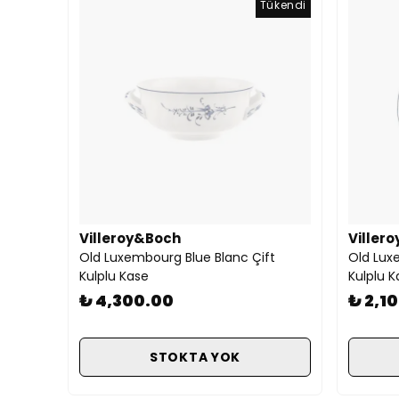
Tükendi
Villeroy&Boch
Viller
Old Luxembourg Blue Blanc Çift
Old Lux
Kulplu Kase
Kulplu 
₺ 4,300.00
₺ 2,1
STOKTA YOK