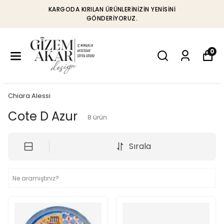
KARGODA KIRILAN ÜRÜNLERINIZIN YENISINI
GÖNDERIYORUZ.
0
Chiara Alessi
Cote D Azur
8
ürün
Sırala