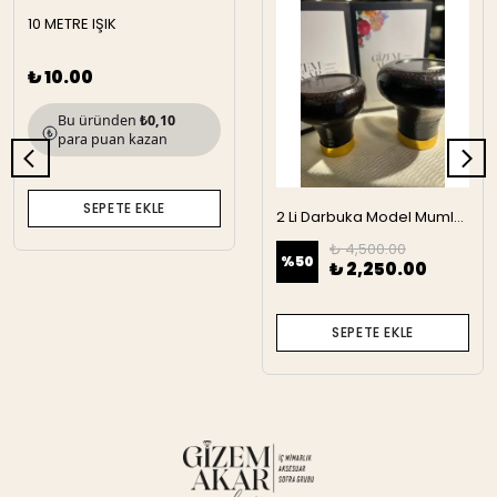
10 METRE IŞIK
₺ 10.00
Bu üründen
₺0,10
para puan kazan
SEPETE EKLE
2 Li Darbuka Model Mumluk
₺ 4,500.00
%
50
₺ 2,250.00
SEPETE EKLE