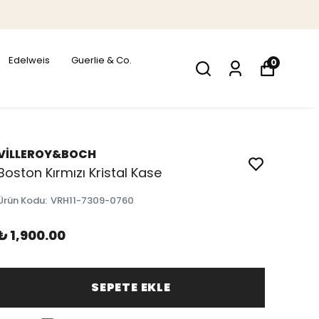
Edelweis
Guerlie & Co.
0
VİLLEROY&BOCH
Boston Kırmızı Kristal Kase
Ürün Kodu
:
VRH11-7309-0760
₺ 1,900.00
SEPETE EKLE