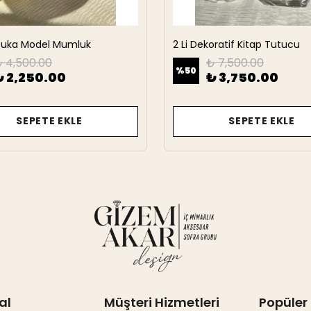
rbuka Model Mumluk
2 Li Dekoratif Kitap Tutucu
 4,500.00
₺ 7,500.00
%
50
₺ 2,250.00
₺ 3,750.00
SEPETE EKLE
SEPETE EKLE
al
Müşteri Hizmetleri
Popüler 