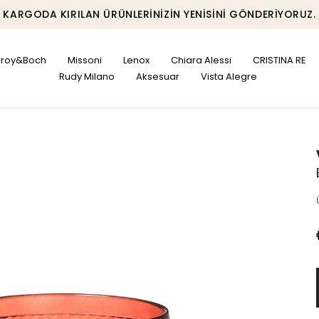
KARGODA KIRILAN ÜRÜNLERINIZIN YENISINI GÖNDERIYORUZ.
leroy&Boch
Missoni
Lenox
Chiara Alessi
CRISTINA RE
Rudy Milano
Aksesuar
Vista Alegre