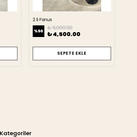
2 li Fanus
2 Li 
₺ 9,000.00
%
50
%
50
₺ 4,500.00
SEPETE EKLE
Kategoriler