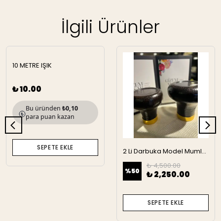
İlgili Ürünler
10 METRE IŞIK
₺ 10.00
Bu üründen
₺0,10
para puan kazan
SEPETE EKLE
2 Li Darbuka Model Mumluk
₺ 4,500.00
%
50
₺ 2,250.00
SEPETE EKLE