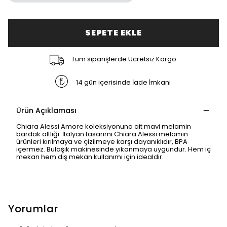
SEPETE EKLE
Tüm siparişlerde Ücretsiz Kargo
14 gün içerisinde İade İmkanı
Ürün Açıklaması
Chiara Alessi Amore koleksiyonuna ait mavi melamin
bardak altlığı. İtalyan tasarımı Chiara Alessi melamin
ürünleri kırılmaya ve çizilmeye karşı dayanıklıdır, BPA
içermez. Bulaşık makinesinde yıkanmaya uygundur. Hem iç
mekan hem dış mekan kullanımı için idealdir.
Yorumlar