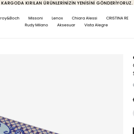
KARGODA KIRILAN ÜRÜNLERINIZIN YENISINI GÖNDERIYORUZ.
leroy&Boch
Missoni
Lenox
Chiara Alessi
CRISTINA RE
Rudy Milano
Aksesuar
Vista Alegre