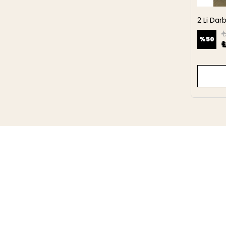
2 Li Da
27 cm
₺
%
50