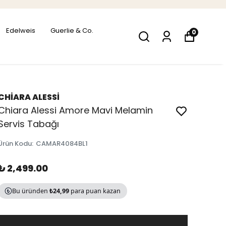
Edelweis
Guerlie & Co.
0
CHİARA ALESSİ
Chiara Alessi Amore Mavi Melamin
Servis Tabağı
Ürün Kodu
:
CAMAR4084BL1
₺ 2,499.00
Bu üründen
₺24,99
para puan kazan