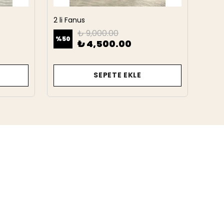
2 li Fanus
2 Li 
₺ 9,000.00
%
50
%
50
₺ 4,500.00
SEPETE EKLE