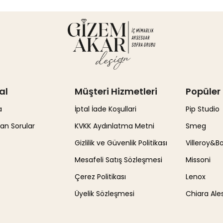
al
Müşteri Hizmetleri
Popüler 
a
İptal İade Koşullari
Pip Studio
lan Sorular
KVKK Aydınlatma Metni
Smeg
Gizlilik ve Güvenlik Politikası
Villeroy&B
Mesafeli Satış Sözleşmesi
Missoni
Çerez Politikası
Lenox
Üyelik Sözleşmesi
Chiara Ales