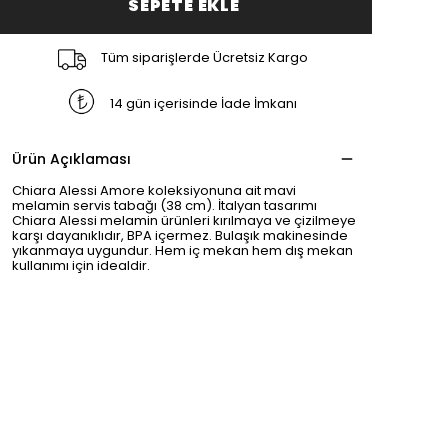
SEPETE EKLE
Tüm siparişlerde Ücretsiz Kargo
14 gün içerisinde İade İmkanı
Ürün Açıklaması
Chiara Alessi Amore koleksiyonuna ait mavi
melamin servis tabağı (38 cm). İtalyan tasarımı
Chiara Alessi melamin ürünleri kırılmaya ve çizilmeye
karşı dayanıklıdır, BPA içermez. Bulaşık makinesinde
yıkanmaya uygundur. Hem iç mekan hem dış mekan
kullanımı için idealdir.