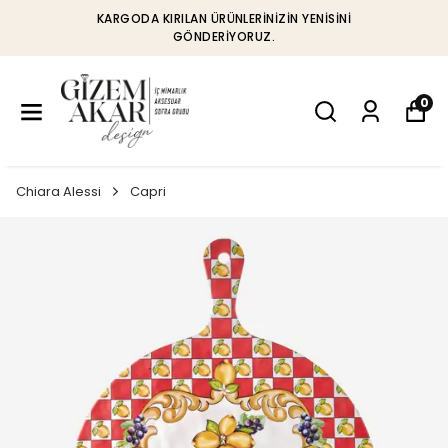
KARGODA KIRILAN ÜRÜNLERINIZIN YENISINI
GÖNDERIYORUZ.
0
Chiara Alessi
Capri