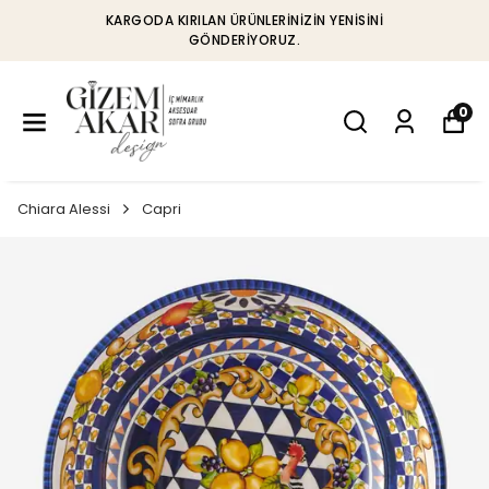
KARGODA KIRILAN ÜRÜNLERINIZIN YENISINI
GÖNDERIYORUZ.
0
Chiara Alessi
Capri