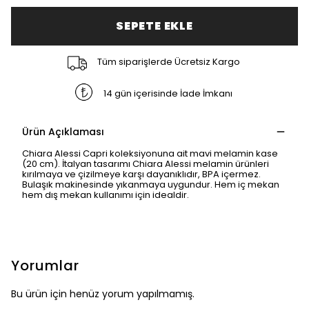
SEPETE EKLE
Tüm siparişlerde Ücretsiz Kargo
14 gün içerisinde İade İmkanı
Ürün Açıklaması
Chiara Alessi Capri koleksiyonuna ait mavi melamin kase
(20 cm). İtalyan tasarımı Chiara Alessi melamin ürünleri
kırılmaya ve çizilmeye karşı dayanıklıdır, BPA içermez.
Bulaşık makinesinde yıkanmaya uygundur. Hem iç mekan
hem dış mekan kullanımı için idealdir.
Yorumlar
Bu ürün için henüz yorum yapılmamış.