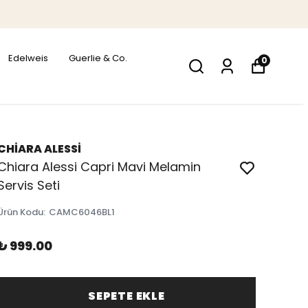
Edelweis
Guerlie & Co.
0
CHİARA ALESSİ
Chiara Alessi Capri Mavi Melamin
Servis Seti
Ürün Kodu
:
CAMC6046BL1
₺ 999.00
SEPETE EKLE