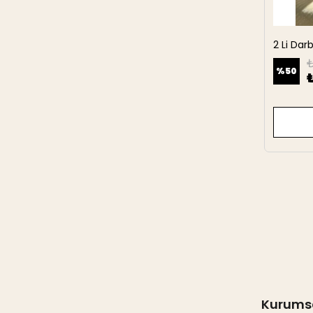
2 Li Da
27 cm
₺
%
50
Kurums