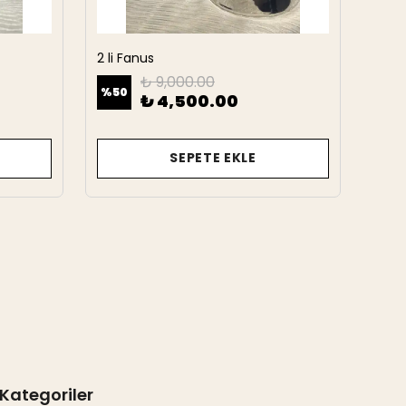
2 li Fanus
2 Li 
₺ 9,000.00
%
50
%
50
₺ 4,500.00
SEPETE EKLE
Kategoriler