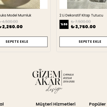
rbuka Model Mumluk
2 Li Dekoratif Kitap Tutucu
 4,500.00
₺ 7,500.00
%
50
₺ 2,250.00
₺ 3,750.00
SEPETE EKLE
SEPETE EKLE
al
Müşteri Hizmetleri
Popüler 