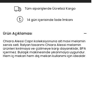
Tüm siparişlerde Ücretsiz Kargo
14 gün içerisinde İade İmkanı
Ürün Açıklaması
Chiara Alessi Capri koleksiyonuna ait mavi melamin
servis seti. İtalyan tasarımı Chiara Alessi melamin
ürünleri kırılmaya ve çizilmeye karşı dayanıklıdır, BPA
içermez. Bulaşık makinesinde yıkanmaya uygundur.
Hem iç mekan hem dış mekan kullanımı için idealdir.