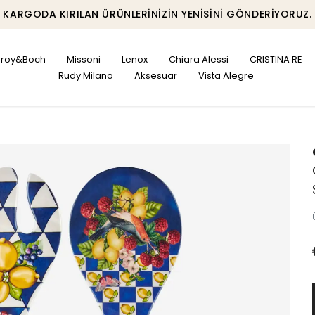
KARGODA KIRILAN ÜRÜNLERINIZIN YENISINI GÖNDERIYORUZ.
leroy&Boch
Missoni
Lenox
Chiara Alessi
CRISTINA RE
Rudy Milano
Aksesuar
Vista Alegre