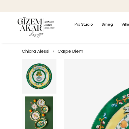
Pip Studio
Smeg
Vil
Chiara Alessi
Carpe Diem