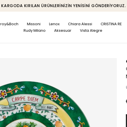
KARGODA KIRILAN ÜRÜNLERINIZIN YENISINI GÖNDERIYORUZ.
leroy&Boch
Missoni
Lenox
Chiara Alessi
CRISTINA RE
Rudy Milano
Aksesuar
Vista Alegre