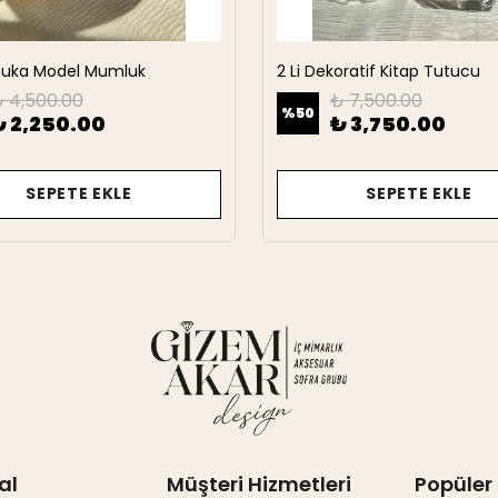
rbuka Model Mumluk
2 Li Dekoratif Kitap Tutucu
 4,500.00
₺ 7,500.00
%
50
₺ 2,250.00
₺ 3,750.00
SEPETE EKLE
SEPETE EKLE
al
Müşteri Hizmetleri
Popüler 