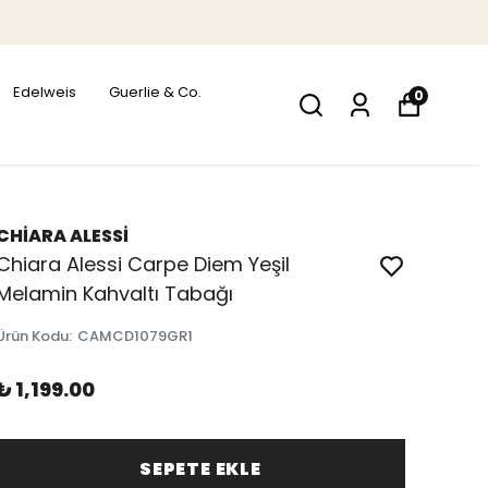
Edelweis
Guerlie & Co.
0
CHİARA ALESSİ
Chiara Alessi Carpe Diem Yeşil
Melamin Kahvaltı Tabağı
Ürün Kodu
:
CAMCD1079GR1
₺ 1,199.00
SEPETE EKLE