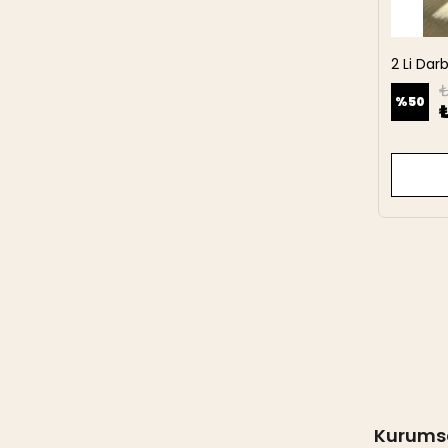
2 Li Da
27 cm
₺
%
50
Kurums