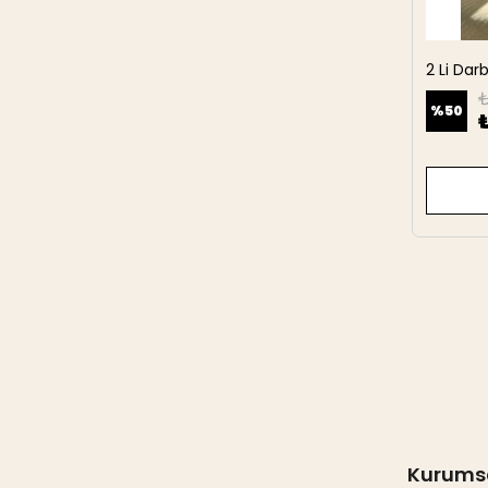
2 Li Da
27 cm
₺
%
50
Kurums