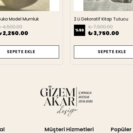
rbuka Model Mumluk
2 Li Dekoratif Kitap Tutucu
 4,500.00
₺ 7,500.00
%
50
₺ 2,250.00
₺ 3,750.00
SEPETE EKLE
SEPETE EKLE
al
Müşteri Hizmetleri
Popüler 