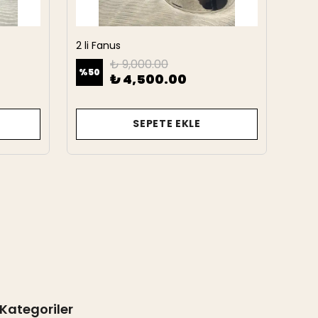
2 li Fanus
2 Li 
₺ 9,000.00
%
50
%
50
₺ 4,500.00
SEPETE EKLE
Kategoriler