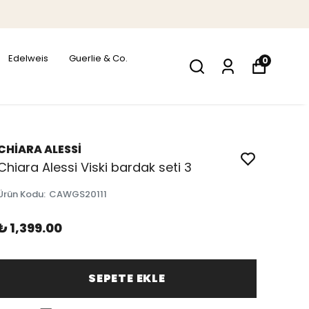
Edelweis
Guerlie & Co.
0
CHİARA ALESSİ
Chiara Alessi Viski bardak seti 3
Ürün Kodu
:
CAWGS20111
₺ 1,399.00
SEPETE EKLE