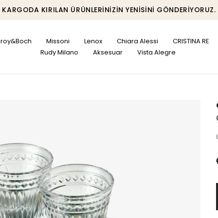
KARGODA KIRILAN ÜRÜNLERINIZIN YENISINI GÖNDERIYORUZ.
leroy&Boch
Missoni
Lenox
Chiara Alessi
CRISTINA RE
Rudy Milano
Aksesuar
Vista Alegre