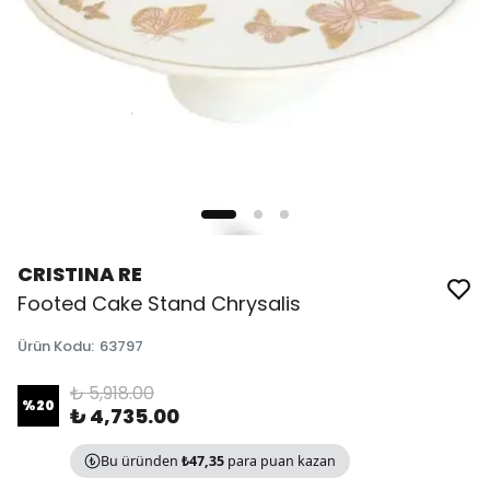
CRISTINA RE
Footed Cake Stand Chrysalis
Ürün Kodu
:
63797
₺ 5,918.00
%
20
₺ 4,735.00
Bu üründen
₺47,35
para puan kazan