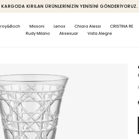
KARGODA KIRILAN ÜRÜNLERINIZIN YENISINI GÖNDERIYORUZ.
leroy&Boch
Missoni
Lenox
Chiara Alessi
CRISTINA RE
Rudy Milano
Aksesuar
Vista Alegre