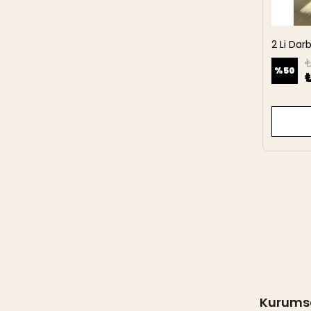
2 Li Da
27 cm
₺
%
50
Kurums