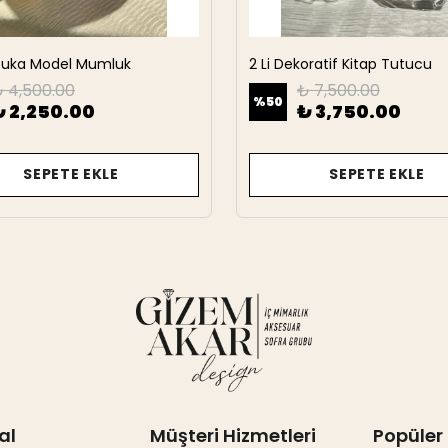
rbuka Model Mumluk
2 Li Dekoratif Kitap Tutucu
 4,500.00
₺ 7,500.00
%
50
₺ 2,250.00
₺ 3,750.00
SEPETE EKLE
SEPETE EKLE
al
Müşteri Hizmetleri
Popüler 