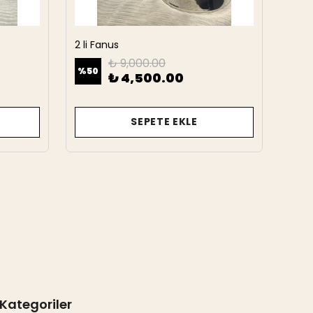
2 li Fanus
2 Li 
₺ 9,000.00
%
50
%
50
₺ 4,500.00
SEPETE EKLE
Kategoriler