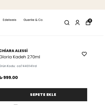
Edelweis
Guerlie & Co.
0
CHİARA ALESSİ
Gloria Kadeh 270ml
Ürün Kodu
:
ca7440141rd
₺ 999.00
SEPETE EKLE