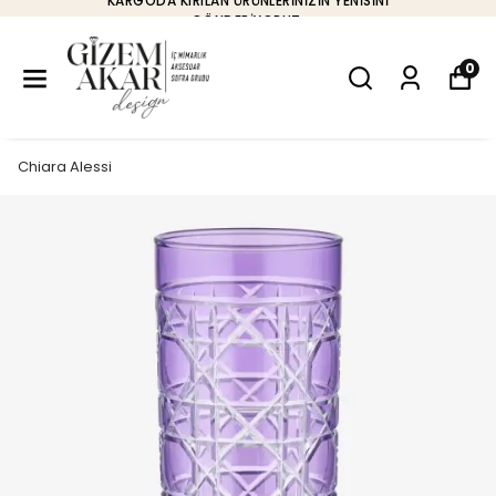
KARGODA KIRILAN ÜRÜNLERINIZIN YENISINI
GÖNDERIYORUZ.
0
Chiara Alessi