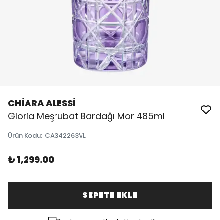
CHİARA ALESSİ
Gloria Meşrubat Bardağı Mor 485ml
Ürün Kodu
:
CA342263VL
₺ 1,299.00
SEPETE EKLE