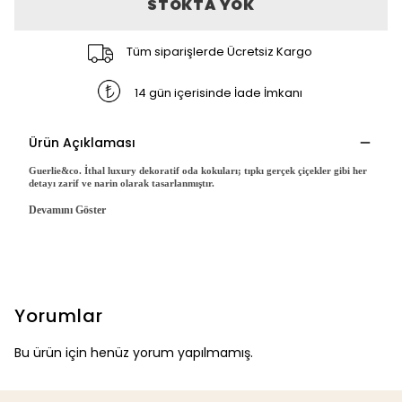
STOKTA YOK
Tüm siparişlerde Ücretsiz Kargo
14 gün içerisinde İade İmkanı
Ürün Açıklaması
Guerlie&co. İthal luxury dekoratif oda kokuları; tıpkı gerçek çiçekler gibi her
detayı zarif ve narin olarak tasarlanmıştır.
Devamını Göster
Yorumlar
Bu ürün için henüz yorum yapılmamış.