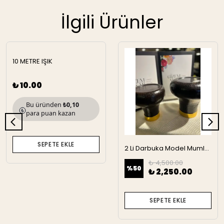
İlgili Ürünler
10 METRE IŞIK
₺ 10.00
Bu üründen
₺0,10
para puan kazan
SEPETE EKLE
2 Li Darbuka Model Mumluk
₺ 4,500.00
%
50
₺ 2,250.00
SEPETE EKLE