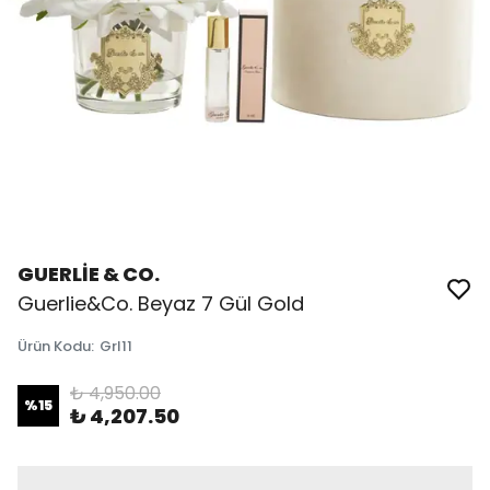
GUERLİE & CO.
Guerlie&Co. Beyaz 7 Gül Gold
Ürün Kodu
:
Grl11
₺ 4,950.00
%
15
₺ 4,207.50