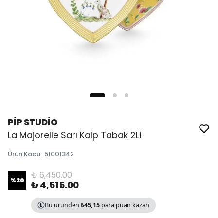
PİP STUDİO
La Majorelle Sarı Kalp Tabak 2Li
Ürün Kodu
:
51001342
₺ 6,450.00
%
30
₺ 4,515.00
Bu üründen
₺45,15
para puan kazan