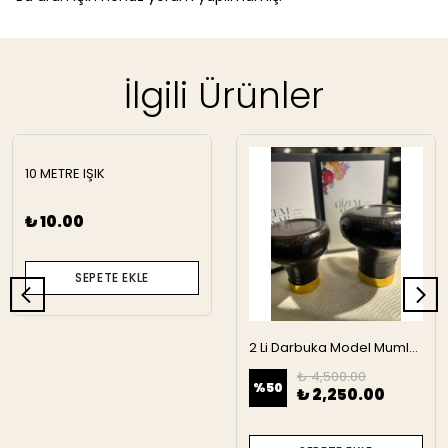
İlgili Ürünler
10 METRE IŞIK
₺ 10.00
SEPETE EKLE
2 Li Darbuka Model Mumluk
₺ 4,500.00
%
50
₺ 2,250.00