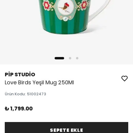
PİP STUDİO
Love Birds Yeşil Mug 250Ml
Ürün Kodu
:
51002473
₺ 1,799.00
SEPETE EKLE