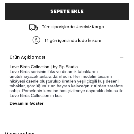
SEPETE EKLE
Tüm siparişlerde Ücretsiz Kargo
14 gün içerisinde İade İmkanı
Ürün Açıklaması
Love Birds Collection | by Pip Studio
Love Birds serisinin lüks ve dinamik tabaklarını
unutulmayacak anlara dâhil edin. Her modelin tasarım
hikâyesi özenle oluşturulup üretilen yeşil çizgili kuş desenli
tabaklar, gördüğünüz an hayran kalacağınız türden zarafete
sahip. Porselenin kendine has çizilmeye dayanıklı dokusu ile
Love Birds Collection’ın kus
Devamını Göster