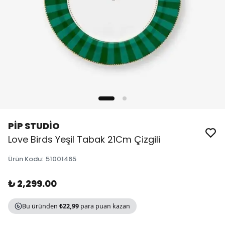
PİP STUDİO
Love Birds Yeşil Tabak 21Cm Çizgili
Ürün Kodu
:
51001465
₺ 2,299.00
Bu üründen
₺22,99
para puan kazan