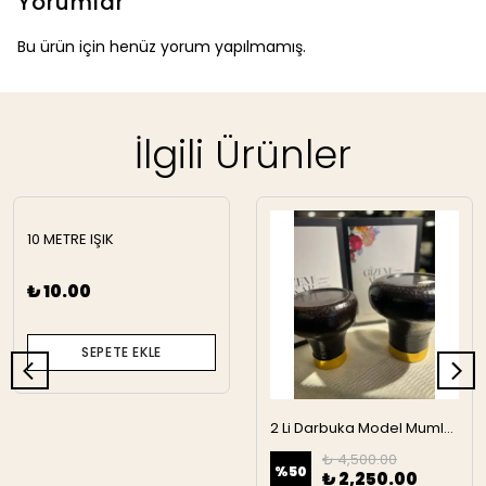
Yorumlar
Bu ürün için henüz yorum yapılmamış.
İlgili Ürünler
10 METRE IŞIK
₺ 10.00
SEPETE EKLE
2 Li Darbuka Model Mumluk
₺ 4,500.00
%
50
₺ 2,250.00