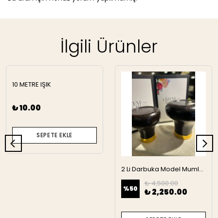
İlgili Ürünler
10 METRE IŞIK
₺ 10.00
SEPETE EKLE
2 Li Darbuka Model Mumluk
₺ 4,500.00
%
50
₺ 2,250.00