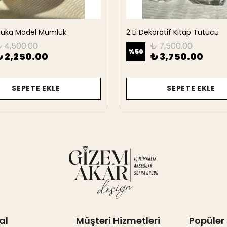
rbuka Model Mumluk
2 Li Dekoratif Kitap Tutucu
 4,500.00
₺ 7,500.00
%
50
₺ 2,250.00
₺ 3,750.00
SEPETE EKLE
SEPETE EKLE
al
Müşteri Hizmetleri
Popüler 