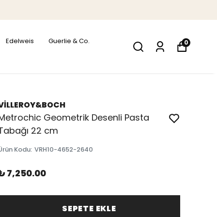
Edelweis
Guerlie & Co.
0
VİLLEROY&BOCH
Metrochic Geometrik Desenli Pasta
Tabağı 22 cm
Ürün Kodu
:
VRH10-4652-2640
₺ 7,250.00
SEPETE EKLE