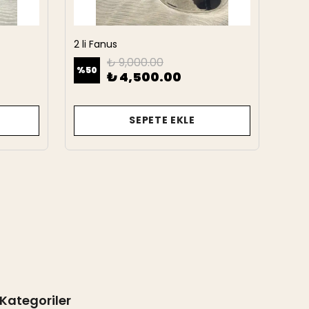
2 li Fanus
2 Li 
₺ 9,000.00
%
50
%
50
₺ 4,500.00
SEPETE EKLE
Kategoriler