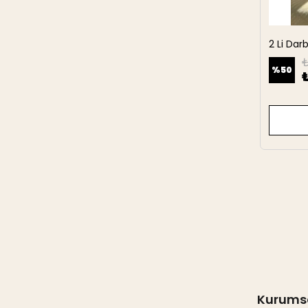
2 Li Da
27 cm
₺
%
50
Kurums