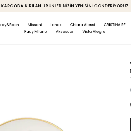
KARGODA KIRILAN ÜRÜNLERINIZIN YENISINI GÖNDERIYORUZ.
leroy&Boch
Missoni
Lenox
Chiara Alessi
CRISTINA RE
Rudy Milano
Aksesuar
Vista Alegre