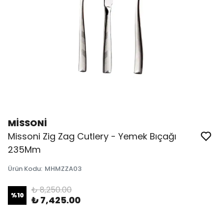
MİSSONİ
Missoni Zig Zag Cutlery - Yemek Bıçağı
235Mm
Ürün Kodu
:
MHMZZA03
₺ 8,250.00
%
10
₺ 7,425.00