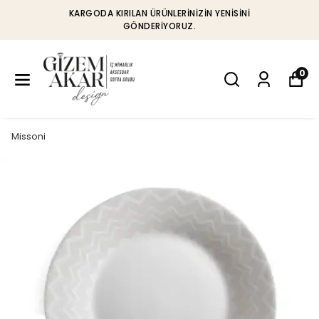
KARGODA KIRILAN ÜRÜNLERINIZIN YENISINI
GÖNDERIYORUZ.
0
Missoni