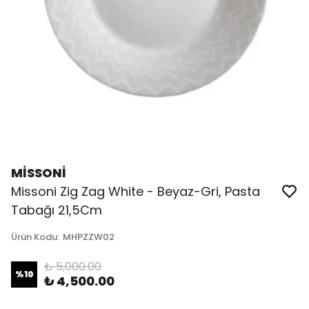
MİSSONİ
Missoni Zig Zag White - Beyaz-Gri, Pasta
Tabağı 21,5Cm
Ürün Kodu
:
MHPZZW02
₺ 5,000.00
%
10
₺ 4,500.00