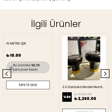
İlgili Ürünler
10 METRE IŞIK
₺ 10.00
Bu üründen
₺0,10
para puan kazan
SEPETE EKLE
2 Li Darbuka Model Mumluk
₺ 4,500.00
%
50
₺ 2,250.00