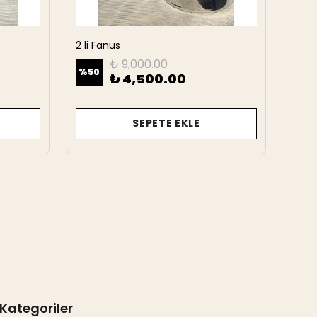
2 li Fanus
2 Li 
₺ 9,000.00
%
50
%
50
₺ 4,500.00
SEPETE EKLE
Kategoriler