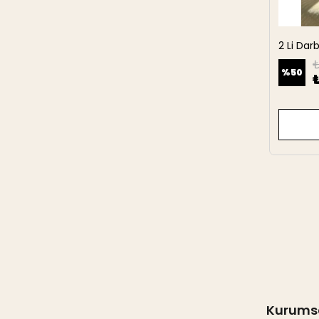
2 Li Da
27 cm
₺
%
50
Kurums