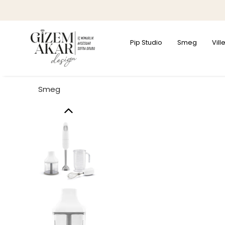
Pip Studio
Smeg
Vil
Smeg