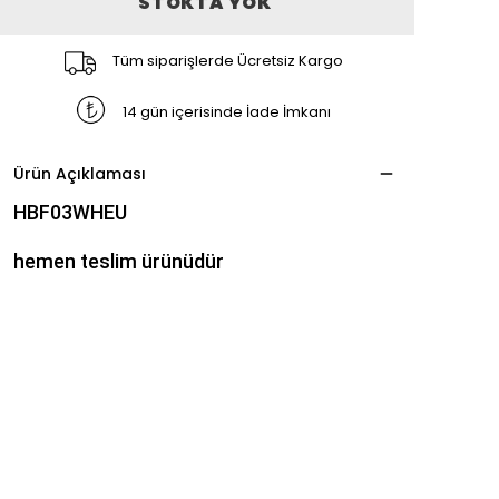
STOKTA YOK
Tüm siparişlerde Ücretsiz Kargo
14 gün içerisinde İade İmkanı
Ürün Açıklaması
HBF03WHEU
hemen teslim ürünüdür