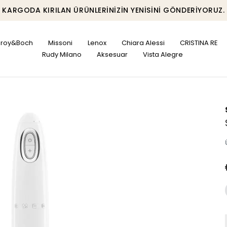
KARGODA KIRILAN ÜRÜNLERINIZIN YENISINI GÖNDERIYORUZ.
leroy&Boch
Missoni
Lenox
Chiara Alessi
CRISTINA RE
Rudy Milano
Aksesuar
Vista Alegre