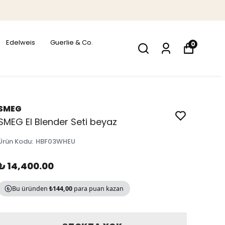
Edelweis
Guerlie & Co.
0
SMEG
SMEG El Blender Seti beyaz
Ürün Kodu
:
HBF03WHEU
₺ 14,400.00
Bu üründen
₺144,00
para puan kazan