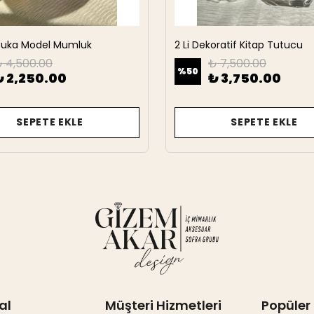
rbuka Model Mumluk
2 Li Dekoratif Kitap Tutucu
 4,500.00
₺ 7,500.00
%
50
₺ 2,250.00
₺ 3,750.00
SEPETE EKLE
SEPETE EKLE
al
Müşteri Hizmetleri
Popüler 