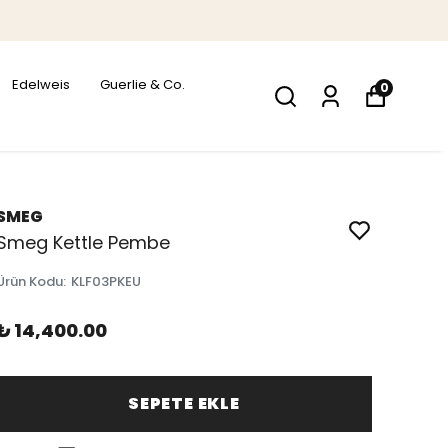
Edelweis
Guerlie & Co.
0
SMEG
Smeg Kettle Pembe
Ürün Kodu
:
KLF03PKEU
₺ 14,400.00
SEPETE EKLE