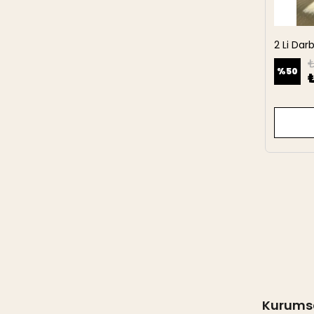
2 Li Da
27 cm
₺
%
50
Kurums