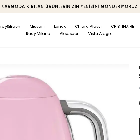
KARGODA KIRILAN ÜRÜNLERINIZIN YENISINI GÖNDERIYORUZ.
leroy&Boch
Missoni
Lenox
Chiara Alessi
CRISTINA RE
Rudy Milano
Aksesuar
Vista Alegre