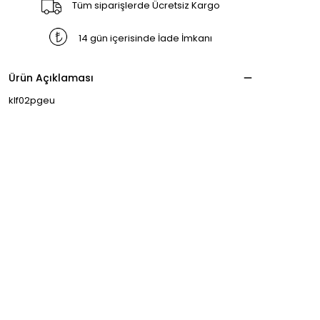
Tüm siparişlerde Ücretsiz Kargo
14 gün içerisinde İade İmkanı
Ürün Açıklaması
klf02pgeu