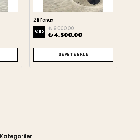
2 li Fanus
2 Li 
₺ 9,000.00
%
50
%
50
₺ 4,500.00
SEPETE EKLE
Kategoriler