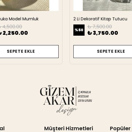
rbuka Model Mumluk
2 Li Dekoratif Kitap Tutucu
 4,500.00
₺ 7,500.00
%
50
₺ 2,250.00
₺ 3,750.00
SEPETE EKLE
SEPETE EKLE
al
Müşteri Hizmetleri
Popüler 