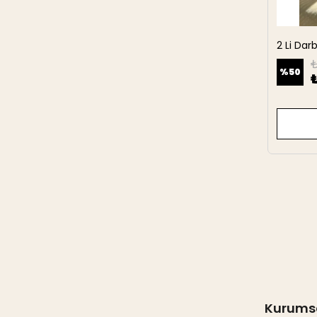
2 Li Da
27 cm
₺
%
50
Kurums