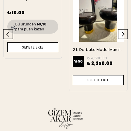
₺ 10.00
Bu üründen
₺0,10
para puan kazan
SEPETE EKLE
2 Li Darbuka Model Mumluk
₺ 4,500.00
%
50
₺ 2,250.00
SEPETE EKLE