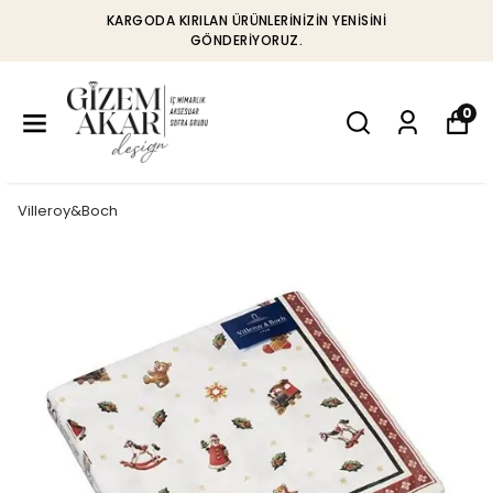
KARGODA KIRILAN ÜRÜNLERINIZIN YENISINI
GÖNDERIYORUZ.
0
Villeroy&Boch