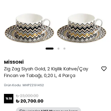
MİSSONİ
Zig Zag Siyah Gold, 2 Kişilik Kahve/Çay
Fincan ve Tabağı, 0,20 L, 4 Parça
Ürün Kodu
:
MHPZZG14S2
₺ 23,000.00
%
10
₺ 20,700.00