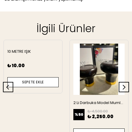
İlgili Ürünler
10 METRE IŞIK
₺ 10.00
SEPETE EKLE
2 Li Darbuka Model Mumluk
₺ 4,500.00
%
50
₺ 2,250.00