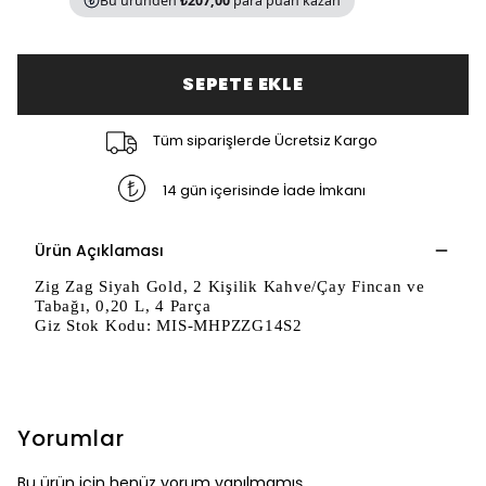
Bu üründen
₺207,00
para puan kazan
SEPETE EKLE
Tüm siparişlerde Ücretsiz Kargo
14 gün içerisinde İade İmkanı
Ürün Açıklaması
Zig Zag Siyah Gold, 2 Kişilik Kahve/Çay Fincan ve
Tabağı, 0,20 L, 4 Parça
Giz Stok Kodu: MIS-MHPZZG14S2
Yorumlar
Bu ürün için henüz yorum yapılmamış.